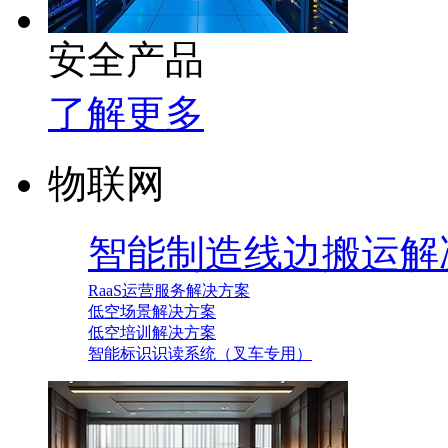
安全产品
了解更多
物联网
智能制造线边搬运解
RaaS运营服务解决方案
低空场景解决方案
低空培训解决方案
智能标识识读系统（叉车专用）