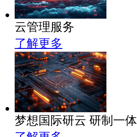
云管理服务
了解更多
梦想国际研云 研制一
了解更多