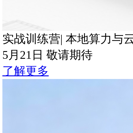
实战训练营| 本地算力与云端T
5月21日 敬请期待
了解更多