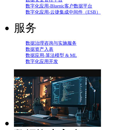
数字化应用-Bluenic客户数据平台
数字化应用-云捷集成中间件（ESB）
服务
数据治理咨询与实施服务
数据资产入表
数据应用-算法模型 & ML
数字化应用开发