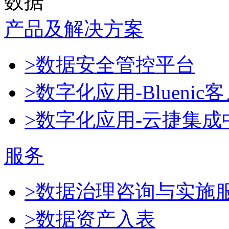
数据
产品及解决方案
>数据安全管控平台
>数字化应用-Blueni
>数字化应用-云捷集成
服务
>数据治理咨询与实施
>数据资产入表