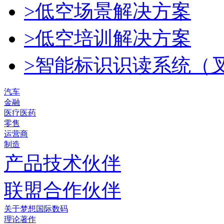
>低空场景解决方案
>低空培训解决方案
>智能标识识读系统（
汽车
金融
医疗医药
零售
运营商
制造
产品技术伙伴
联盟合作伙伴
关于梦想国际数码
理论著作