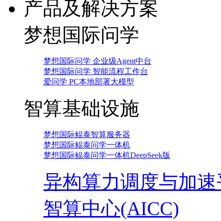
产品及解决方案
梦想国际问学
梦想国际问学 企业级Agent中台
梦想国际问学 智能流程工作台
爱问学 PC本地部署大模型
智算基础设施
梦想国际鲲泰智算服务器
梦想国际鲲泰问学一体机
梦想国际鲲泰问学一体机DeepSeek版
异构算力调度与加速
智算中心(AICC)